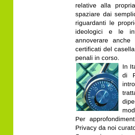
relative alla propr
spaziare dai semplic
riguardanti le propri
ideologici e le in
annoverare anche
certificati del casell
penali in corso.
In I
di 
intr
trat
dipe
moda
Per approfondiment
Privacy
da noi curat