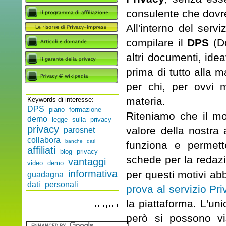
consulente che dovre
All'interno del servi
compilare il
DPS
(Do
altri documenti, ideat
prima di tutto alla
per chi, per ovvi 
materia.
Keywords di interesse:
DPS
piano formazione
Riteniamo che il mo
demo
legge sulla privacy
privacy
valore della nostra
parosnet
collabora
banche dati
funziona e permett
affiliati
blog privacy
schede per la redaz
vantaggi
video demo
informativa
per questi motivi a
guadagna
dati personali
prova al servizio Pr
la piattaforma. L'un
però si possono v