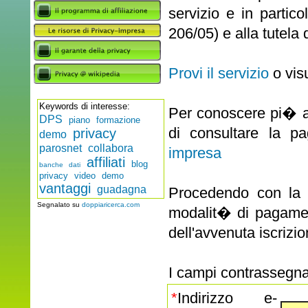
servizio e in partico
206/05) e alla tutela 
Provi il servizio
o vis
Keywords di interesse:
Per conoscere pi� a 
DPS
piano formazione
di consultare la pa
privacy
demo
parosnet
collabora
impresa
affiliati
blog
banche dati
privacy
video demo
vantaggi
guadagna
Procedendo con la 
Segnalato su
doppiaricerca.com
modalit� di pagamen
dell'avvenuta iscrizio
I campi contrassegnat
*
Indirizzo e-